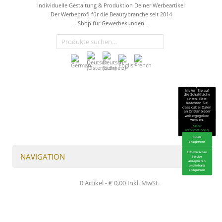
Individuelle Gestaltung & Produktion Deiner Werbeartikel
Der Werbeprofi für die Beautybranche seit 2014
- Shop für Gewerbekunden -
Sie sehen gerade
einen
Platzhalterinhalt
von
TrustIndex
.
Um auf den
eigentlichen
Inhalt
zuzugreifen,
klicken Sie auf
die Schaltfläche
unten. Bitte
beachten Sie,
dass dabei Daten
an Drittanbieter
weitergegeben
werden.
Mehr
Informationen
Inhalt
entsperren
Erforderlichen
NAVIGATION
Service
akzeptieren
und Inhalte
entsperren
0 Artikel -
€
0,00
Inkl. MwSt.