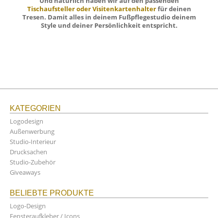
Und natürlich haben wir auf den passenden
Tischaufsteller oder Visitenkartenhalter
für deinen
Tresen. Damit alles in deinem Fußpflegestudio deinem
Style und deiner Persönlichkeit entspricht.
KATEGORIEN
Logodesign
Außenwerbung
Studio-Interieur
Drucksachen
Studio-Zubehör
Giveaways
BELIEBTE PRODUKTE
Logo-Design
Fensteraufkleber / Icons