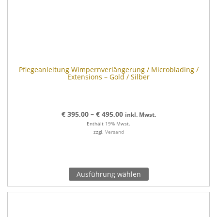
Pflegeanleitung Wimpernverlängerung / Microblading /
Extensions – Gold / Silber
€
395,00
–
€
495,00
inkl. Mwst.
Enthält 19% Mwst.
zzgl.
Versand
Ausführung wählen