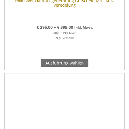
Exklusiver Hautpflegeberatung Gutschein Mit LACK-
Veredelung
€
295,00
–
€
395,00
inkl. Mwst.
Enthält 19% Mwst.
zzgl.
Versand
Ausführung wählen