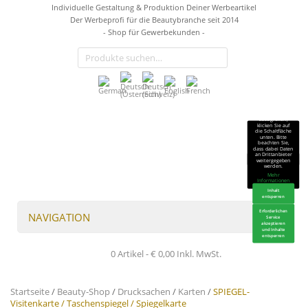
Individuelle Gestaltung & Produktion Deiner Werbeartikel
Der Werbeprofi für die Beautybranche seit 2014
- Shop für Gewerbekunden -
Sie sehen gerade
einen
Platzhalterinhalt
von
TrustIndex
.
Um auf den
eigentlichen
Inhalt
zuzugreifen,
klicken Sie auf
die Schaltfläche
unten. Bitte
beachten Sie,
dass dabei Daten
an Drittanbieter
weitergegeben
werden.
Mehr
Informationen
Inhalt
entsperren
Erforderlichen
NAVIGATION
Service
akzeptieren
und Inhalte
entsperren
0 Artikel -
€
0,00
Inkl. MwSt.
Startseite
/
Beauty-Shop
/
Drucksachen
/
Karten
/
SPIEGEL-
Visitenkarte / Taschenspiegel / Spiegelkarte