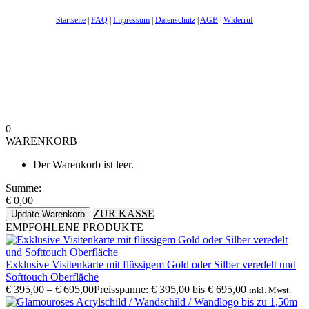
Startseite
|
FAQ
|
Impressum
|
Datenschutz
|
AGB
|
Widerruf
0
WARENKORB
Der Warenkorb ist leer.
Summe:
€
0,00
ZUR KASSE
Update Warenkorb
EMPFOHLENE PRODUKTE
Exklusive Visitenkarte mit flüssigem Gold oder Silber veredelt und
Softtouch Oberfläche
€
395,00
–
€
695,00
Preisspanne: € 395,00 bis € 695,00
inkl. Mwst.