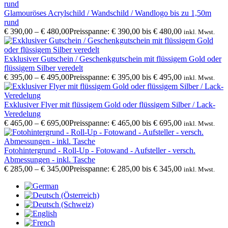
Glamouröses Acrylschild / Wandschild / Wandlogo bis zu 1,50m
rund
€
390,00
–
€
480,00
Preisspanne: € 390,00 bis € 480,00
inkl. Mwst.
Exklusiver Gutschein / Geschenkgutschein mit flüssigem Gold oder
flüssigem Silber veredelt
€
395,00
–
€
495,00
Preisspanne: € 395,00 bis € 495,00
inkl. Mwst.
Exklusiver Flyer mit flüssigem Gold oder flüssigem Silber / Lack-
Veredelung
€
465,00
–
€
695,00
Preisspanne: € 465,00 bis € 695,00
inkl. Mwst.
Fotohintergrund - Roll-Up - Fotowand - Aufsteller - versch.
Abmessungen - inkl. Tasche
€
285,00
–
€
345,00
Preisspanne: € 285,00 bis € 345,00
inkl. Mwst.