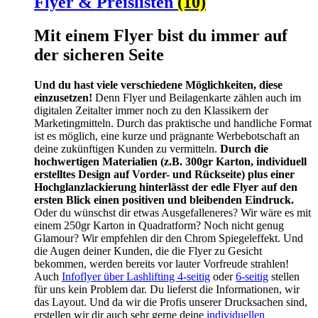
Flyer & Preislisten
(10)
Mit einem Flyer bist du immer auf
der sicheren Seite
Und du hast viele verschiedene Möglichkeiten, diese
einzusetzen!
Denn Flyer und Beilagenkarte zählen auch im
digitalen Zeitalter immer noch zu den Klassikern der
Marketingmitteln. Durch das praktische und handliche Format
ist es möglich, eine kurze und prägnante Werbebotschaft an
deine zukünftigen Kunden zu vermitteln.
Durch die
hochwertigen Materialien (z.B. 300gr Karton, individuell
erstelltes Design auf Vorder- und Rückseite) plus einer
Hochglanzlackierung hinterlässt der edle Flyer auf den
ersten Blick einen positiven und bleibenden Eindruck.
Oder du wünschst dir etwas Ausgefalleneres? Wir wäre es mit
einem 250gr Karton in Quadratform? Noch nicht genug
Glamour? Wir empfehlen dir den Chrom Spiegeleffekt. Und
die Augen deiner Kunden, die die Flyer zu Gesicht
bekommen, werden bereits vor lauter Vorfreude strahlen!
Auch
Infoflyer über Lashlifting 4-seitig
oder
6-seitig
stellen
für uns kein Problem dar. Du lieferst die Informationen, wir
das Layout. Und da wir die Profis unserer Drucksachen sind,
erstellen wir dir auch sehr gerne deine
individuellen