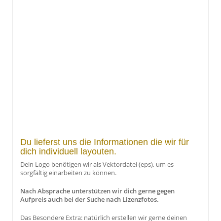
Du lieferst uns die Informationen die wir für
dich individuell layouten.
Dein Logo benötigen wir als Vektordatei (eps), um es
sorgfältig einarbeiten zu können.
Nach Absprache unterstützen wir dich gerne gegen
Aufpreis auch bei der Suche nach Lizenzfotos.
Das Besondere Extra: natürlich erstellen wir gerne deinen