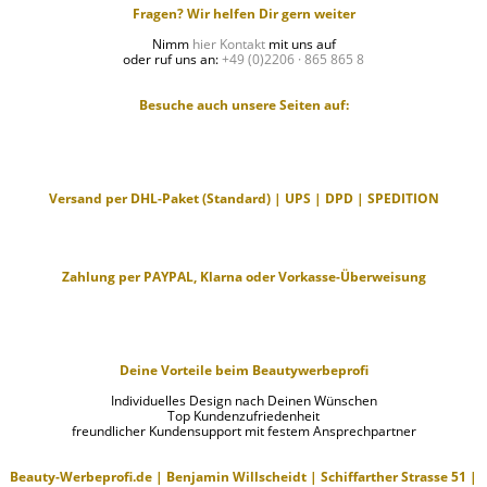
Fragen? Wir helfen Dir gern weiter
Nimm
hier Kontakt
mit uns auf
oder ruf uns an:
+49 (0)2206 · 865 865 8
Besuche auch unsere Seiten auf:
Versand per DHL-Paket (Standard) | UPS | DPD | SPEDITION
Zahlung per PAYPAL, Klarna oder Vorkasse-Überweisung
Deine Vorteile beim Beautywerbeprofi
Individuelles Design nach Deinen Wünschen
Top Kundenzufriedenheit
freundlicher Kundensupport mit festem Ansprechpartner
Beauty-Werbeprofi.de | Benjamin Willscheidt | Schiffarther Strasse 51 |