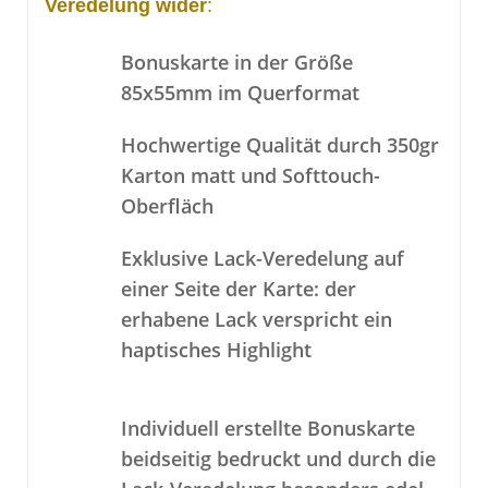
Veredelung
wider
:
Bonuskarte in der Größe
85x55mm im Querformat
Hochwertige Qualität durch 350gr
Karton matt und Softtouch-
Oberfläch
Exklusive Lack-Veredelung auf
einer Seite der Karte: der
erhabene Lack verspricht ein
haptisches Highlight
Individuell erstellte Bonuskarte
beidseitig bedruckt und durch die