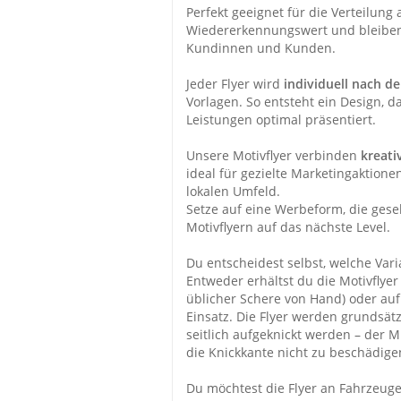
Perfekt geeignet für die Verteilung
Wiedererkennungswert und bleiben 
Kundinnen und Kunden.
Jeder Flyer wird
individuell nach d
Vorlagen. So entsteht ein Design, 
Leistungen optimal präsentiert.
Unsere Motivflyer verbinden
kreati
ideal für gezielte Marketingaktion
lokalen Umfeld.
Setze auf eine Werbeform, die gese
Motivflyern auf das nächste Level.
Du entscheidest selbst, welche Vari
Entweder erhältst du die Motivflye
üblicher Schere von Hand) oder au
Einsatz. Die Flyer werden grundsät
seitlich aufgeknickt werden – der Mi
die Knickkante nicht zu beschädige
Du möchtest die Flyer an Fahrzeuge