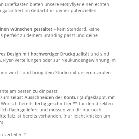
 an Briefkästen bieten unsere Motivflyer einen echten
garantiert im Gedächtnis deiner potenziellen
einen Wünschen gestaltet
– kein Standard, keine
das perfekt zu deinem Branding passt und deine
ves Design mit hochwertiger Druckqualität
und sind
en, Flyer-Verteilungen oder zur Neukundengewinnung im
hen wird – und bring dein Studio mit unseren viralen
ante am besten zu dir passt:
r zum
selbst Ausschneiden der Kontur
(aufgeklappt, mit
f Wunsch bereits
fertig geschnitten
** für den direkten
zlich
flach geliefert
und müssen von dir nur noch
ttelfalz ist bereits vorhanden. (nur leicht knicken um
n)
n verteilen ?