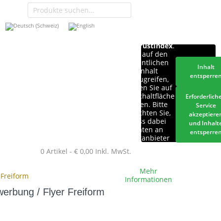
Sie sehen
gerade einen
Platzhalterinhalt
von
TrustIndex
.
Um auf den
eigentlichen
Inhalt
Inhalt
entsperre
zuzugreifen,
klicken Sie auf
die Schaltfläche
Erforderlich
unten. Bitte
Service
beachten Sie,
akzeptiere
dass dabei
und Inhalt
Daten an
entsperre
Drittanbieter
weitergegeben
0 Artikel -
€
0,00
Inkl. MwSt.
werden.
Mehr
r Freiform
Informationen
rwerbung / Flyer Freiform