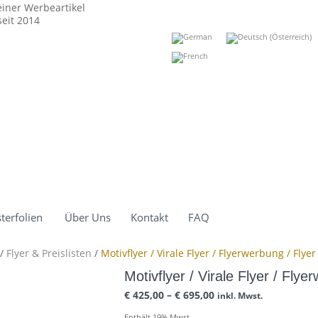
einer Werbeartikel
eit 2014
terfolien
Über Uns
Kontakt
FAQ
/
Flyer & Preislisten
/
Motivflyer / Virale Flyer / Flyerwerbung / Flye
Motivflyer / Virale Flyer / Flye
€
425,00
–
€
695,00
inkl. Mwst.
Enthält 19% Mwst.