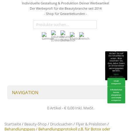
Individuelle Gestaltung & Produktion Deiner Werbeartikel
Der Werbeprofi für die Beautybranche seit 2014
- Shop für Gewerbekunden -
Sie sehen gerade
einen
Platzhalterinhalt
von
TrustIndex
.
Um auf den
eigentlichen
Inhalt
zuzugreifen,
klicken Sie auf
die Schaltfläche
unten. Bitte
beachten Sie,
dass dabei Daten
an Drittanbieter
weitergegeben
werden.
Mehr
Informationen
Inhalt
entsperren
Erforderlichen
NAVIGATION
Service
akzeptieren
und Inhalte
entsperren
0 Artikel -
€
0,00
Inkl. MwSt.
Startseite
/
Beauty-Shop
/
Drucksachen
/
Flyer & Preislisten
/
Behandlungspass / Behandlungsprotokoll z.B. für Botox oder