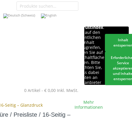
Sie sehen
gerade einen
Platzhalterinhalt
von
TrustIndex
.
Um auf den
eigentlichen
Inhalt
Inhalt
entsperre
zuzugreifen,
klicken Sie auf
die Schaltfläche
Erforderlich
unten. Bitte
Service
beachten Sie,
akzeptiere
dass dabei
und Inhalt
Daten an
entsperre
Drittanbieter
weitergegeben
0 Artikel -
€
0,00
Inkl. MwSt.
werden.
Mehr
16-Seitig – Glanzdruck
Informationen
 / Preisliste / 16-Seitig –