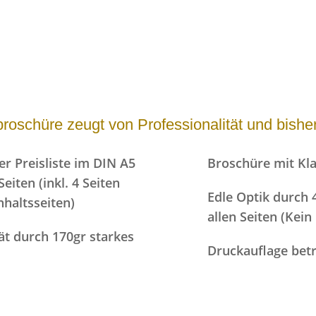
oschüre zeugt von Professionalität und bisher
r Preisliste im DIN A5
Broschüre mit K
iten (inkl. 4 Seiten
Edle Optik durch 
nhaltsseiten)
allen Seiten (Kei
ät durch 170gr starkes
Druckauflage betr