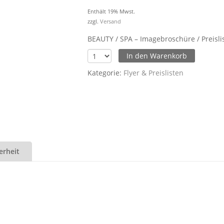
Enthält 19% Mwst.
zzgl.
Versand
BEAUTY / SPA – Imagebroschüre / Preislis
In den Warenkorb
Kategorie:
Flyer & Preislisten
erheit