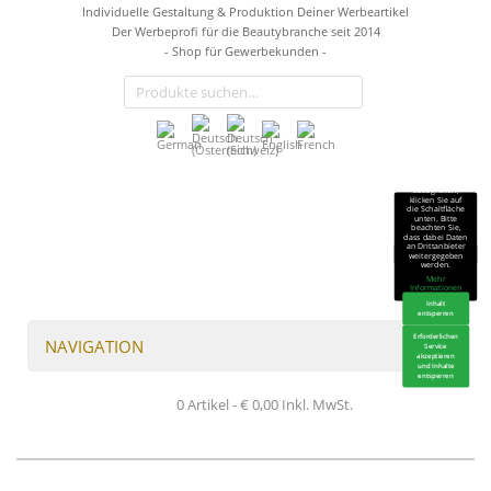
Individuelle Gestaltung & Produktion Deiner Werbeartikel
Der Werbeprofi für die Beautybranche seit 2014
- Shop für Gewerbekunden -
Sie sehen gerade
einen
Platzhalterinhalt
von
TrustIndex
.
Um auf den
eigentlichen
Inhalt
zuzugreifen,
klicken Sie auf
die Schaltfläche
unten. Bitte
beachten Sie,
dass dabei Daten
an Drittanbieter
weitergegeben
werden.
Mehr
Informationen
Inhalt
entsperren
Erforderlichen
NAVIGATION
Service
akzeptieren
und Inhalte
entsperren
0 Artikel -
€
0,00
Inkl. MwSt.