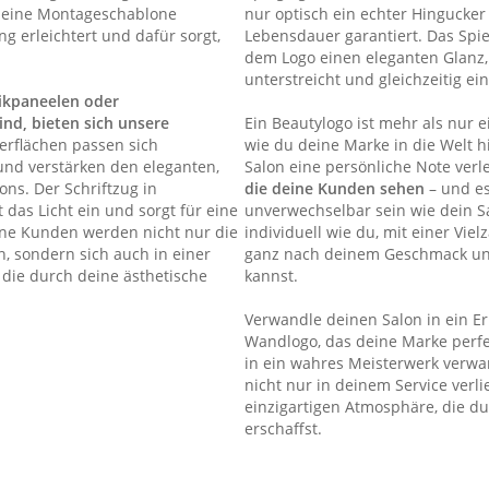
 eine Montageschablone
nur optisch ein echter Hingucker
ung erleichtert und dafür sorgt,
Lebensdauer garantiert. Das Spie
dem Logo einen eleganten Glanz,
unterstreicht und gleichzeitig e
ikpaneelen oder
nd, bieten sich unsere
Ein Beautylogo ist mehr als nur e
erflächen passen sich
wie du deine Marke in die Welt 
und verstärken den eleganten,
Salon eine persönliche Note verle
ns. Der Schriftzug in
die deine Kunden sehen
– und es
 das Licht ein und sorgt für eine
unverwechselbar sein wie dein S
eine Kunden werden nicht nur die
individuell wie du, mit einer Vie
, sondern sich auch in einer
ganz nach deinem Geschmack und
die durch deine ästhetische
kannst.
Verwandle deinen Salon in ein Erl
Wandlogo, das deine Marke perf
in ein wahres Meisterwerk verwa
nicht nur in deinem Service verl
einzigartigen Atmosphäre, die du 
erschaffst.