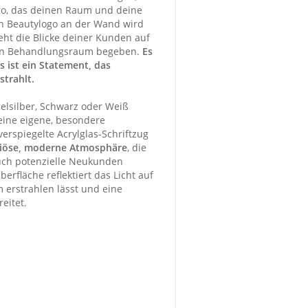
o, das deinen Raum und deine
in Beautylogo an der Wand wird
eht die Blicke deiner Kunden auf
inen Behandlungsraum begeben.
Es
es ist ein Statement, das
strahlt.
gelsilber, Schwarz oder Weiß
seine eigene, besondere
erspiegelte Acrylglas-Schriftzug
uriöse, moderne Atmosphäre
, die
uch potenzielle Neukunden
erfläche reflektiert das Licht auf
 erstrahlen lässt und eine
eitet.