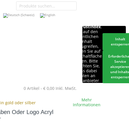
Sie sehen
gerade einen
Platzhalterinhalt
von
TrustIndex
.
Um auf den
eigentlichen
Inhalt
Inhalt
entsperre
zuzugreifen,
klicken Sie auf
die Schaltfläche
Erforderlich
unten. Bitte
Service
beachten Sie,
akzeptiere
dass dabei
und Inhalt
Daten an
entsperre
Drittanbieter
weitergegeben
0 Artikel -
€
0,00
Inkl. MwSt.
werden.
Mehr
in gold oder silber
Informationen
ben Oder Logo Acryl
r