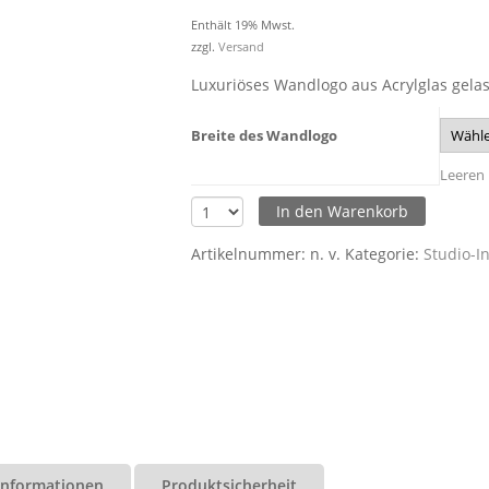
Enthält 19% Mwst.
zzgl.
Versand
Luxuriöses Wandlogo aus Acrylglas gelas
Breite des Wandlogo
Leeren
In den Warenkorb
Artikelnummer:
n. v.
Kategorie:
Studio-I
 Informationen
Produktsicherheit