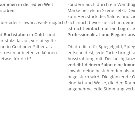
lkommen in der edlen Welt
sondern auch durch ein Wandlog
staben!
Marke perfekt in Szene setzt. De
zum Herzstück des Salons und zi
ilber oder schwarz, weiß möglich !
sich, noch bevor sie sich in de
ist nicht einfach nur ein Logo – 
nd
Buchstaben in Gold
– und
Professionalität und Eleganz aus
r stolz darauf, verspiegelte
nd in Gold oder Silber als
Ob du dich für Spiegelgold, Spie
stresen anbieten zu können.
entscheidest, jede Farbe bringt 
etwas für dich?
Ausstrahlung mit. Der hochglanzv
verleiht deinem Salon eine lux
sowohl deine bestehenden als a
begeistern wird. Die glänzende Ob
eine Art und Weise, die den Raum
angenehme, edle Stimmung verbr