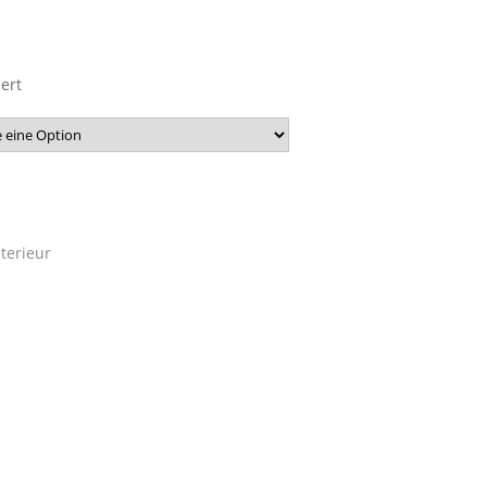
ert
nterieur