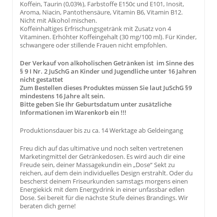
Koffein, Taurin (0,03%), Farbstoffe E150c und E101, Inosit,
Aroma, Niacin, Pantothensäure, Vitamin B6, Vitamin B12.
Nicht mit Alkohol mischen.
Koffeinhaltiges Erfrischungsgetränk mit Zusatz von 4
Vitaminen. Erhöhter Koffeingehalt (30 mg/100 ml). Für Kinder,
schwangere oder stillende Frauen nicht empfohlen.
Der Verkauf von alkoholischen Getränken ist im Sinne des
§ 9 I Nr. 2 JuSchG an Kinder und Jugendliche unter 16 Jahren
nicht gestattet
Zum Bestellen dieses Produktes müssen Sie laut JuSchG §9
mindestens 16 Jahre alt sein.
Bitte geben Sie Ihr Geburtsdatum unter zusätzliche
Informationen im Warenkorb ein !!!
Produktionsdauer bis zu ca. 14 Werktage ab Geldeingang
Freu dich auf das ultimative und noch selten vertretenen
Marketingmittel der Getränkedosen. Es wird auch dir eine
Freude sein, deiner Massagekundin ein „Dose“ Sekt zu
reichen, auf dem dein individuelles Design erstrahlt. Oder du
bescherst deinem Friseurkunden samstags morgens einen
Energiekick mit dem Energydrink in einer unfassbar edlen
Dose. Sei bereit für die nächste Stufe deines Brandings. Wir
beraten dich gerne!