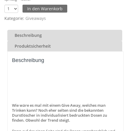
In den Warenkorb
Kategorie:
Giveaways
Beschreibung
Produktsicherheit
Beschreibung
Wie wäre es mal mit einem Give Away, welches man
Trinken kann? Noch eher selten sind die bekannten
Durstlöscher in individualisiert bedruckten Dosen zu
finden. Obwohl der Trend steigt.
Denn auf der einen Seite sind die Dosen unzerbrechlich und