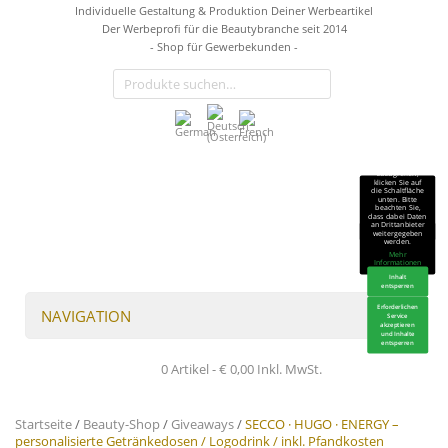
Individuelle Gestaltung & Produktion Deiner Werbeartikel
Der Werbeprofi für die Beautybranche seit 2014
- Shop für Gewerbekunden -
Sie sehen gerade
einen
Platzhalterinhalt
von
TrustIndex
.
Um auf den
eigentlichen
Inhalt
zuzugreifen,
klicken Sie auf
die Schaltfläche
unten. Bitte
beachten Sie,
dass dabei Daten
an Drittanbieter
weitergegeben
werden.
Mehr
Informationen
Inhalt
entsperren
Erforderlichen
NAVIGATION
Service
akzeptieren
und Inhalte
entsperren
0 Artikel -
€
0,00
Inkl. MwSt.
Startseite
/
Beauty-Shop
/
Giveaways
/
SECCO · HUGO · ENERGY –
personalisierte Getränkedosen / Logodrink / inkl. Pfandkosten