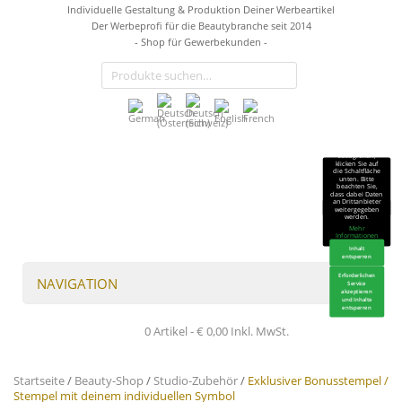
Individuelle Gestaltung & Produktion Deiner Werbeartikel
Der Werbeprofi für die Beautybranche seit 2014
- Shop für Gewerbekunden -
Sie sehen gerade
einen
Platzhalterinhalt
von
TrustIndex
.
Um auf den
eigentlichen
Inhalt
zuzugreifen,
klicken Sie auf
die Schaltfläche
unten. Bitte
beachten Sie,
dass dabei Daten
an Drittanbieter
weitergegeben
werden.
Mehr
Informationen
Inhalt
entsperren
Erforderlichen
NAVIGATION
Service
akzeptieren
und Inhalte
entsperren
0 Artikel -
€
0,00
Inkl. MwSt.
Startseite
/
Beauty-Shop
/
Studio-Zubehör
/
Exklusiver Bonusstempel /
Stempel mit deinem individuellen Symbol