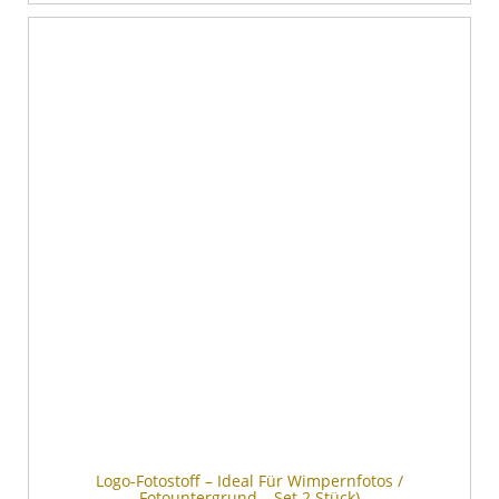
Logo-Fotostoff – Ideal Für Wimpernfotos /
Fotountergrund – Set 2 Stück)