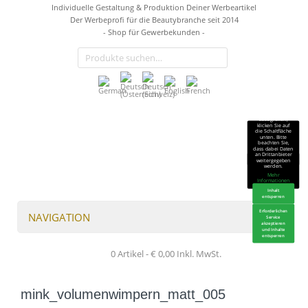
Individuelle Gestaltung & Produktion Deiner Werbeartikel
Der Werbeprofi für die Beautybranche seit 2014
- Shop für Gewerbekunden -
Sie sehen gerade
einen
Platzhalterinhalt
von
TrustIndex
.
Um auf den
eigentlichen
Inhalt
zuzugreifen,
klicken Sie auf
die Schaltfläche
unten. Bitte
beachten Sie,
dass dabei Daten
an Drittanbieter
weitergegeben
werden.
Mehr
Informationen
Inhalt
entsperren
Erforderlichen
NAVIGATION
Service
akzeptieren
und Inhalte
entsperren
0 Artikel -
€
0,00
Inkl. MwSt.
mink_volumenwimpern_matt_005