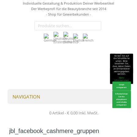
Individuelle Gestaltung & Produktion Deiner Werbeartikel
Der Werbeprofi für die Beautybranche seit 2014
- Shop für Gewerbekunden -
Sie sehen gerade
einen
Platzhalterinhalt
von
TrustIndex
.
Um auf den
eigentlichen
Inhalt
zuzugreifen,
klicken Sie auf
die Schaltfläche
unten. Bitte
beachten Sie,
dass dabei Daten
an Drittanbieter
weitergegeben
werden.
Mehr
Informationen
Inhalt
entsperren
Erforderlichen
NAVIGATION
Service
akzeptieren
und Inhalte
entsperren
0 Artikel -
€
0,00
Inkl. MwSt.
jbl_facebook_cashmere_gruppen