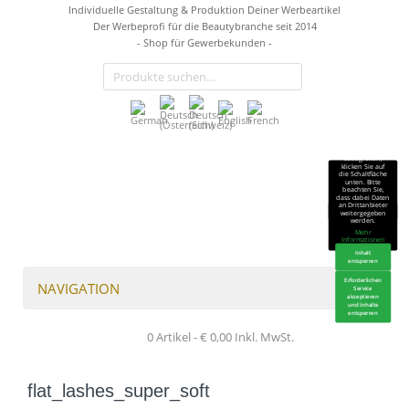
Individuelle Gestaltung & Produktion Deiner Werbeartikel
Der Werbeprofi für die Beautybranche seit 2014
- Shop für Gewerbekunden -
Sie sehen gerade
einen
Platzhalterinhalt
von
TrustIndex
.
Um auf den
eigentlichen
Inhalt
zuzugreifen,
klicken Sie auf
die Schaltfläche
unten. Bitte
beachten Sie,
dass dabei Daten
an Drittanbieter
weitergegeben
werden.
Mehr
Informationen
Inhalt
entsperren
Erforderlichen
NAVIGATION
Service
akzeptieren
und Inhalte
entsperren
0 Artikel -
€
0,00
Inkl. MwSt.
flat_lashes_super_soft